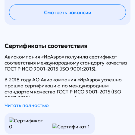
Смотреть вакансии
Сертификаты соответствия
Авиакомпания «ИрАэро» получила сертификат
соответствия международному стандарту качества
ГОСТ Р ИСО 9001–2015 (ISO 9001:2015).
В 2018 году АО Авиакомпания «ИрАэро» успешно
прошла сертификацию по международным
стандартам качества ГОСТ Р ИСО 9001–2015 (ISO
9001:2015), и получила сертификат соответствия
требованиям стандарта ГОСТ Р ИСО 9001–2015 (ISO
Читать полностью
9001:2015).
Система менеджмента качества охватывает
практически все виды деятельности компании,
такие как пассажирские перевозки, воздушные