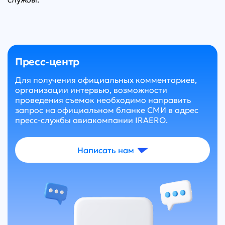
Пресс-центр
Для получения официальных комментариев,
организации интервью, возможности
проведения съемок необходимо направить
запрос на официальном бланке СМИ в адрес
пресс-службы авиакомпании IRAERO.
Написать нам