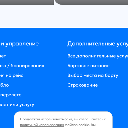
 и управление
Дополнительные усл
лет
Все дополнительные услу
аза / бронирования
Бортовое питание
ия на рейс
Выбор места на борту
абло
Страхование
 перелете
лет или услугу
Продолжая использовать сайт, вы соглашаетесь с
политикой использования
файлов cookie. Вы