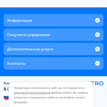
Информация
Покупка и управление
Дополнительные услуги
Контакты
Контакт-центр:
Продолжая использовать сайт, вы соглашаетесь с
8 (800) 707-49-96
политикой использования
файлов cookie. Вы можете
Русский язык
запретить сохранение cookie в настройках своего
браузера.