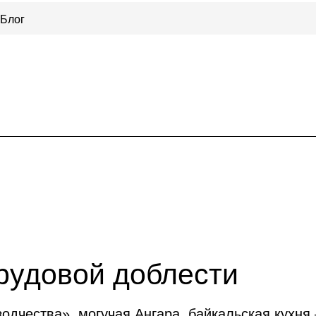
Блог
рудовой доблести
одчества», могучая Ангара, байкальская кухня 