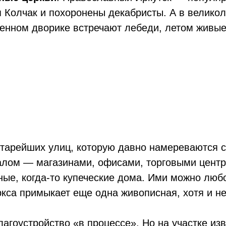
я Колчак и похоронены декабристы. А в велико
енном дворике встречают лебеди, летом живые
старейших улиц, которую давно намереваются 
лом — магазинами, офисами, торговыми центр
ые, когда-то купеческие дома. Ими можно любо
кса примыкает еще одна живописная, хотя и не
благоустройство «в процессе». Но на участке и