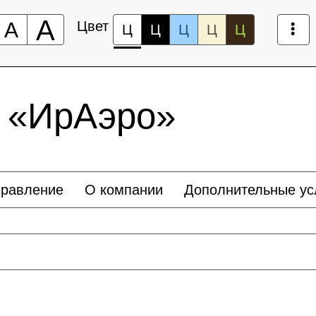
А
А
Цвет
Ц
Ц
Ц
Ц
Ц
 «ИрАэро»
правление
О компании
Дополнительные ус