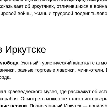
сказывает об иркутянах, отличившихся в война
ировой войны, жизнь и трудовой подвиг тылово
в Иркутске
 слобода
. Уютный туристический квартал с атм
нчики, разные торговые лавочки, мини-отели.
рода.
иал краеведческого музея, где расскажут об ис
орабля. Осмотреть можно не только интерьеры
пные церкви
. Православный Иркутск — популяр