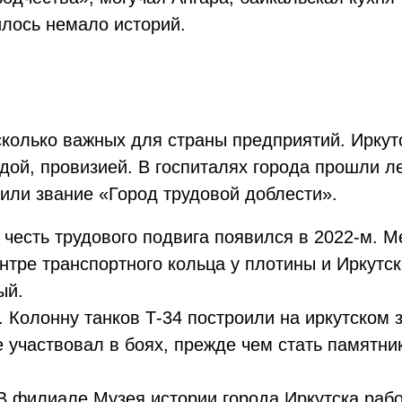
илось немало историй.
колько важных для страны предприятий. Иркут
ой, провизией. В госпиталях города прошли ле
оили звание «Город трудовой доблести».
 честь трудового подвига появился в 2022-м. 
нтре транспортного кольца у плотины и Иркутс
ый.
. Колонну танков Т-34 построили на иркутском
 участвовал в боях, прежде чем стать памятни
 В филиале Музея истории города Иркутска рабо