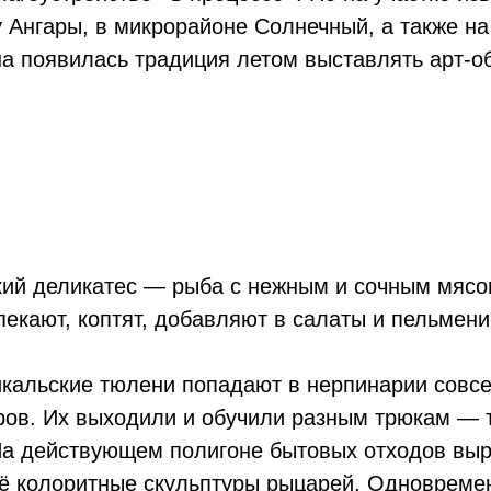
у Ангары, в микрорайоне Солнечный, а также на
на появилась традиция летом выставлять арт-о
кий деликатес — рыба с нежным и сочным мясом
пекают, коптят, добавляют в салаты и пельмени
йкальские тюлени попадают в нерпинарии совс
ров. Их выходили и обучили разным трюкам — т
На действующем полигоне бытовых отходов выр
ё колоритные скульптуры рыцарей. Одновремен