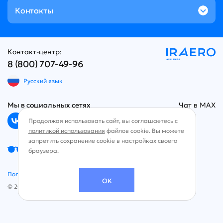
Контакты
Контакт-центр:
8 (800) 707-49-96
Русский язык
Мы в социальных сетях
Чат в MAX
Продолжая использовать сайт, вы соглашаетесь с
политикой использования
файлов cookie. Вы можете
запретить сохранение cookie в настройках своего
Версия для слабовидящих
браузера.
Политика кофиденциальности
OK
© 2026, АО "Авиакомпания "ИрАэро"