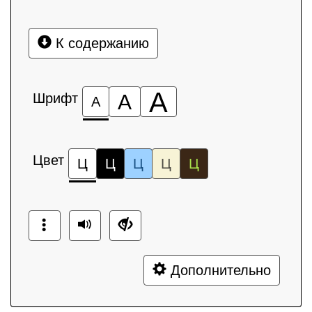
К содержанию
А
Шрифт
А
А
Цвет
Ц
Ц
Ц
Ц
Ц
Дополнительно