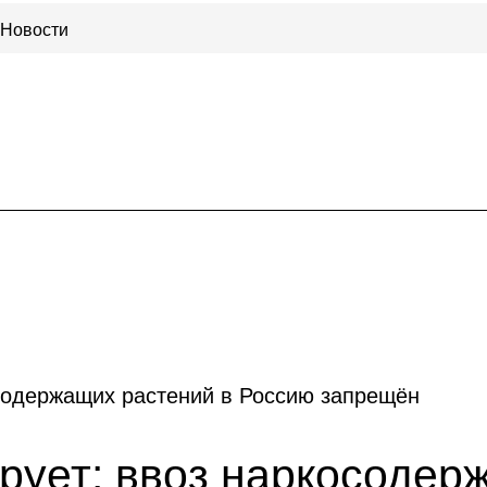
Новости
ует: ввоз наркосодерж