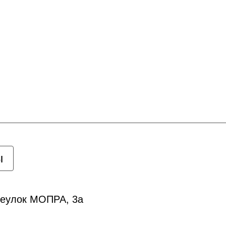
ы
ереулок МОПРА, 3а