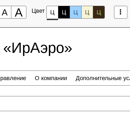
А
А
Цвет
Ц
Ц
Ц
Ц
Ц
 «ИрАэро»
правление
О компании
Дополнительные ус