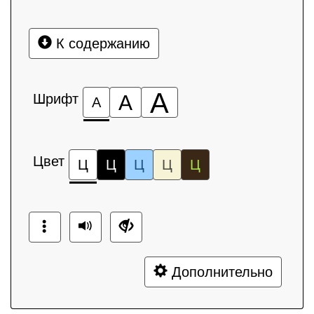
К содержанию
А
Шрифт
А
А
Цвет
Ц
Ц
Ц
Ц
Ц
Дополнительно