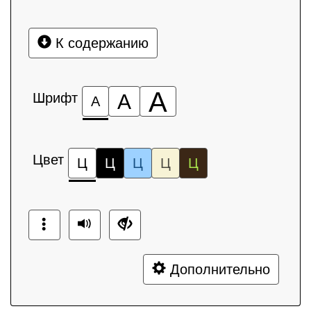
К содержанию
А
Шрифт
А
А
Цвет
Ц
Ц
Ц
Ц
Ц
Дополнительно