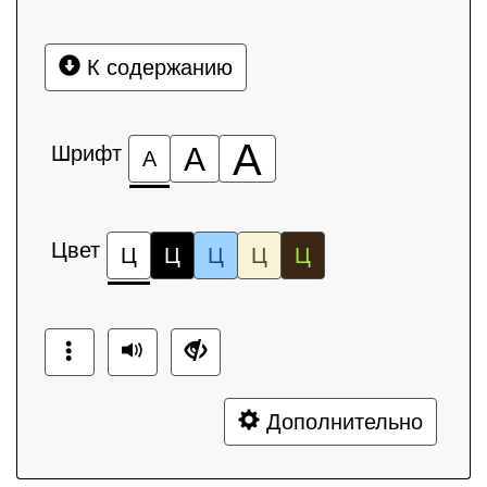
К содержанию
А
Шрифт
А
А
Цвет
Ц
Ц
Ц
Ц
Ц
Дополнительно