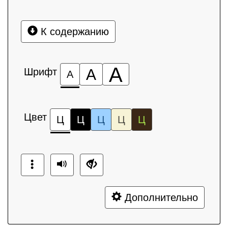
К содержанию
А
Шрифт
А
А
Цвет
Ц
Ц
Ц
Ц
Ц
Дополнительно