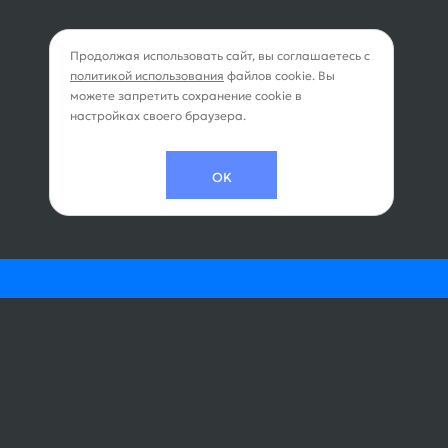
Продолжая использовать сайт, вы соглашаетесь с
политикой использования
файлов cookie. Вы
можете запретить сохранение cookie в
настройках своего браузера.
OK
 и управление
Дополнительные усл
лет
Все дополнительные услу
аза / бронирования
Бортовое питание
ия на рейс
Выбор места на борту