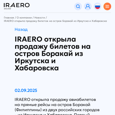
Главная
О компании
Новости
IRAERO открыла продажу билетов на остров Боракай из Иркутска и Хабаровска
Назад
IRAERO открыла
продажу билетов на
остров Боракай из
Иркутска и
Хабаровска
02.09.2025
IRAERO открыла продажу авиабилетов
на прямые рейсы на остров Боракай
(Филиппины) из двух российских городов
– из Иркутска и Хабаровска. Первый