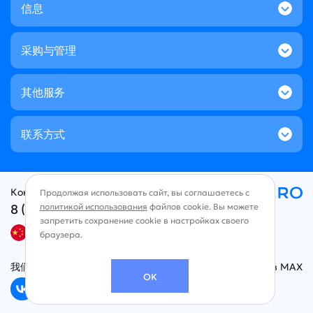
信息
采购与管理
其他服务
联系方式
Контакт-центр:
Продолжая использовать сайт, вы соглашаетесь с
8 (800) 707-49-96
политикой использования
файлов cookie. Вы можете
запретить сохранение cookie в настройках своего
中文
браузера.
我们在社交网络上
Чат в MAX
OK