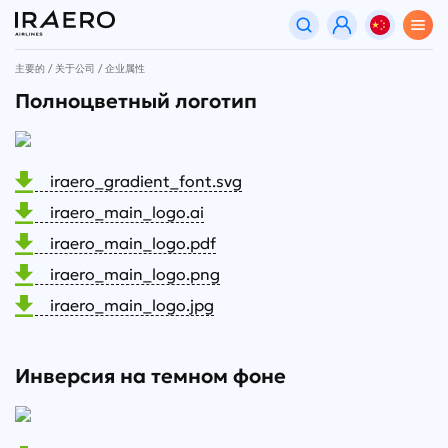
主要的
关于公司
企业属性
Полноцветный логотип
iraero_gradient_font.svg
iraero_main_logo.ai
iraero_main_logo.pdf
iraero_main_logo.png
iraero_main_logo.jpg
Инверсия на темном фоне