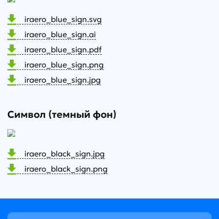
iraero_blue_sign.svg
iraero_blue_sign.ai
iraero_blue_sign.pdf
iraero_blue_sign.png
iraero_blue_sign.jpg
Символ (темный фон)
iraero_black_sign.jpg
iraero_black_sign.png