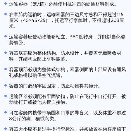
运输容器（笼/箱）必须使用抗冲击的硬质材料制成。
在客舱内运输时，运输容器的三边尺寸总和不得超过115
厘米（45×45×25），托运至行李舱时，不得超过203厘
米。
运输容器应使动物能够站立、360度转身，并能以自然姿
势躺卧。
容器底部应为整体结构、防水设计，并覆盖无毒吸收材
料，其结构应防止材料撒落。
容器顶部必须为整体式结构，容器侧面的上部应设有通风
孔或格栅以确保空气流通。
容器的门必须牢固固定，防止动物将其撞开。
运输容器必须配有牢固锁扣，防止在飞行中自行打开、被
动物打开或被他人擅自接触。
可在客舱内携带带项圈和口罩的导盲犬，以及体重不超过
8公斤的狗、猫或鸟类。
容器大小应不超过手提行李标准，并须放置在乘客座椅下