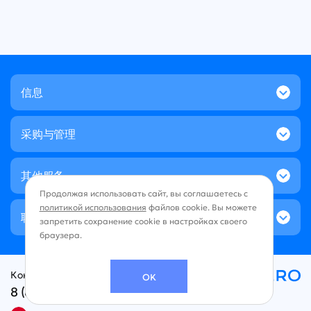
信息
采购与管理
其他服务
Продолжая использовать сайт, вы соглашаетесь с
политикой использования
файлов cookie. Вы можете
联系方式
запретить сохранение cookie в настройках своего
браузера.
Контакт-центр:
OK
8 (800) 707-49-96