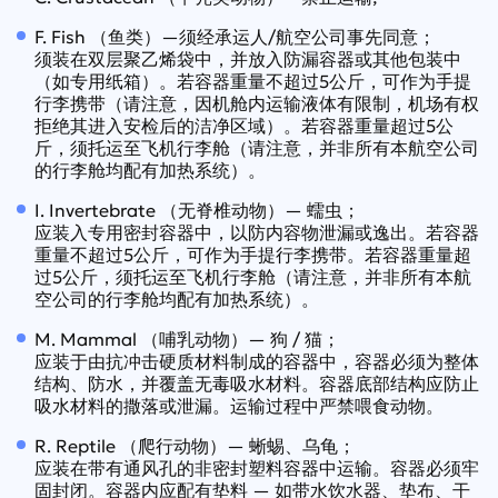
F. Fish （鱼类）—须经承运人/航空公司事先同意；
须装在双层聚乙烯袋中，并放入防漏容器或其他包装中
（如专用纸箱）。若容器重量不超过5公斤，可作为手提
行李携带（请注意，因机舱内运输液体有限制，机场有权
拒绝其进入安检后的洁净区域）。若容器重量超过5公
斤，须托运至飞机行李舱（请注意，并非所有本航空公司
的行李舱均配有加热系统）。
I. Invertebrate （无脊椎动物）— 蠕虫；
应装入专用密封容器中，以防内容物泄漏或逸出。若容器
重量不超过5公斤，可作为手提行李携带。若容器重量超
过5公斤，须托运至飞机行李舱（请注意，并非所有本航
空公司的行李舱均配有加热系统）。
M. Mammal （哺乳动物）— 狗 / 猫；
应装于由抗冲击硬质材料制成的容器中，容器必须为整体
结构、防水，并覆盖无毒吸水材料。容器底部结构应防止
吸水材料的撒落或泄漏。运输过程中严禁喂食动物。
R. Reptile （爬行动物）— 蜥蜴、乌龟；
应装在带有通风孔的非密封塑料容器中运输。容器必须牢
固封闭。容器内应配有垫料 — 如带水饮水器、垫布、干