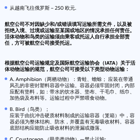
从越南飞往俄罗斯 – 250 欧元.
航空公司不对因缺少和/或错误填写运输所需文件，以及被
拒绝入境、过境或运输至某国或地区的情况承担任何责任。
活体动物和鸟类的运输须由乘客或托运人自行承担全部责
任，方可被航空公司接受托运。
根据航空公司运输规定及国际航空运输协会（IATA）关于活
体动物运输的规范，航空公司可接受以下类型动物运输：
A. Amphibian（两栖动物）：青蛙、蟾蜍； 应装在带通
风孔的非密封塑料容器中运输。容器必须牢固封闭，内部
应配有垫料，如：带水的饮水器、垫布、干毛巾、纸巾、
加热袋及布料等。运输过程中严禁喂食动物。
B. Bird（鸟类）；
应装于由抗冲击硬质材料制成的运输容器（笼箱）中，容
器必须为整体结构、防水，并覆盖有无毒吸收材料。容器
底部结构应能防止吸收材料的泄漏或撒落。
C. Crustacean （甲壳类动物）—禁止运输;