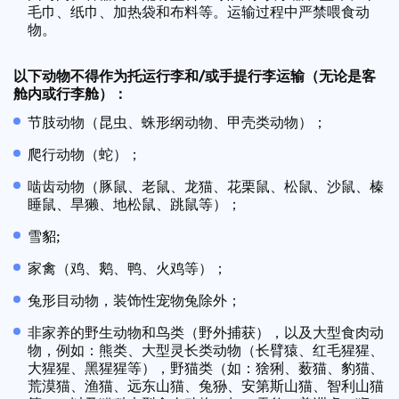
毛巾、纸巾、加热袋和布料等。运输过程中严禁喂食动
物。
以下动物不得作为托运行李和/或手提行李运输（无论是客
舱内或行李舱）：
节肢动物（昆虫、蛛形纲动物、甲壳类动物）；
爬行动物（蛇）；
啮齿动物（豚鼠、老鼠、龙猫、花栗鼠、松鼠、沙鼠、榛
睡鼠、旱獭、地松鼠、跳鼠等）；
雪貂;
家禽（鸡、鹅、鸭、火鸡等）；
兔形目动物，装饰性宠物兔除外；
非家养的野生动物和鸟类（野外捕获），以及大型食肉动
物，例如：熊类、大型灵长类动物（长臂猿、红毛猩猩、
大猩猩、黑猩猩等），野猫类（如：猞猁、薮猫、豹猫、
荒漠猫、渔猫、远东山猫、兔狲、安第斯山猫、智利山猫