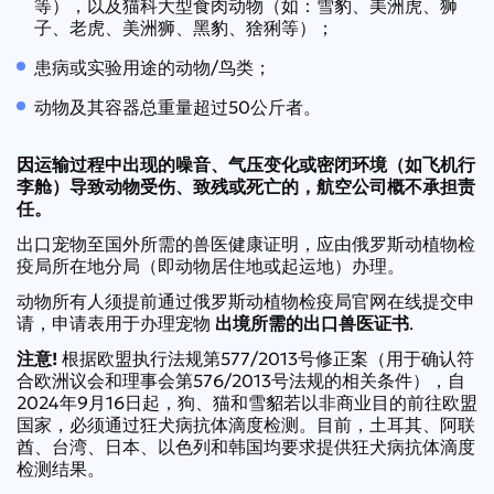
等），以及猫科大型食肉动物（如：雪豹、美洲虎、狮
子、老虎、美洲狮、黑豹、猞猁等）；
患病或实验用途的动物/鸟类；
动物及其容器总重量超过50公斤者。
因运输过程中出现的噪音、气压变化或密闭环境（如飞机行
李舱）导致动物受伤、致残或死亡的，航空公司概不承担责
任。
出口宠物至国外所需的兽医健康证明，应由俄罗斯动植物检
疫局所在地分局（即动物居住地或起运地）办理。
动物所有人须提前通过俄罗斯动植物检疫局官网在线提交申
请，申请表用于办理宠物
出境所需的出口兽医证书
.
注意!
根据欧盟执行法规第577/2013号修正案（用于确认符
合欧洲议会和理事会第576/2013号法规的相关条件），自
2024年9月16日起，狗、猫和雪貂若以非商业目的前往欧盟
国家，必须通过狂犬病抗体滴度检测。目前，土耳其、阿联
酋、台湾、日本、以色列和韩国均要求提供狂犬病抗体滴度
检测结果。