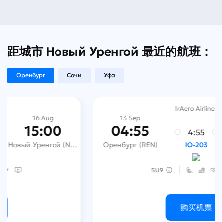
距城市 Новый Уренгой 最近的航班：
Оренбург
Сочи
Уфа
IrAero Airlines
Aug
13 Sep
13 S
:00
04:55
08:
4:55
Новый Уренгой (NUX)
Оренбург (REN)
IO-203
SU9
购买机票