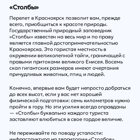
«Столбы»
Перелет в Красноярск позволит вам, прежде
всего, приобщиться к красоте природы.
Государственный природный заповедник
«Столбы» известен на весь мир и по праву
является главной достопримечательностью
Красноярска. Это гористая местность в
окружении великолепной тайги, граничащей с
правыми притоками великого Енисея. Восемь
скал гигантских размеров имеют очертания
причудливых животных, птиц и людей.
Конечно, впервые вам будет непросто добраться
до всех высот, если у вас нет хорошей
физической подготовки: семь километров нужно
пройти в гору. Но эти усилия всегда оправданы
— «Столбы» буквально каждого туриста
заставляют влюбиться в свое гордое величие.
Не переживайте по поводу усталости:
инфраструктура на территории «Столбов»