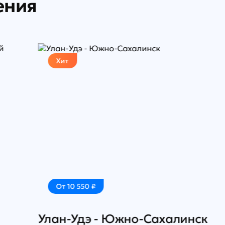
ения
Хит
Хит
От 10 550 ₽
От 22
лан-Удэ - Южно-Сахалинск
Иркутс