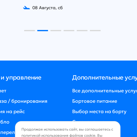
08 Августа, сб
07 Авг
 и управление
Дополнительные усл
лет
Все дополнительные услу
аза / бронирования
Бортовое питание
ия на рейс
Выбор места на борту
абло
Страхование
Продолжая использовать сайт, вы соглашаетесь с
 перелете
политикой использования
файлов cookie. Вы