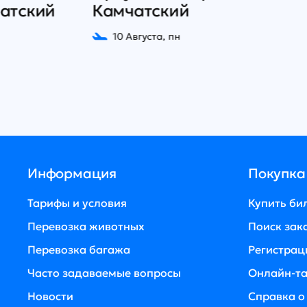
Камчатский
10 Августа, пн
Информация
Покупка
Тарифы и условия
Купить би
Перевозка животных
Поиск зак
Перевозка багажа
Регистрац
Часто задаваемые вопросы
Онлайн-т
Новости
Справка о