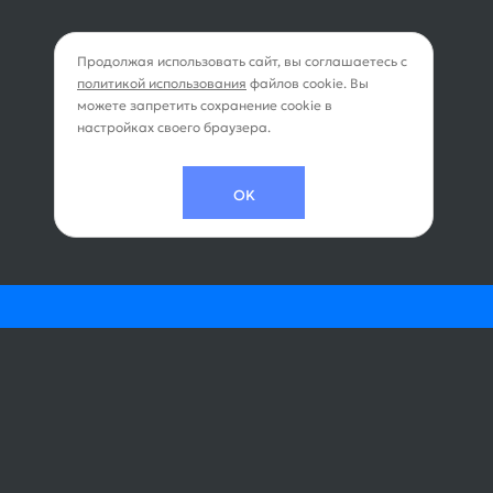
Продолжая использовать сайт, вы соглашаетесь с
политикой использования
файлов cookie. Вы
можете запретить сохранение cookie в
настройках своего браузера.
OK
 и управление
Дополнительные усл
лет
Все дополнительные услу
аза / бронирования
Бортовое питание
ия на рейс
Выбор места на борту