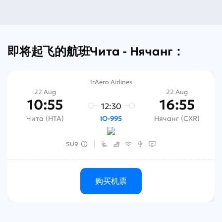
即将起飞的航班Чита - Нячанг：
IrAero Airlines
22 Aug
22 Aug
10:55
16:55
12:30
Чита (HTA)
Нячанг (CXR)
IO-995
SU9
购买机票