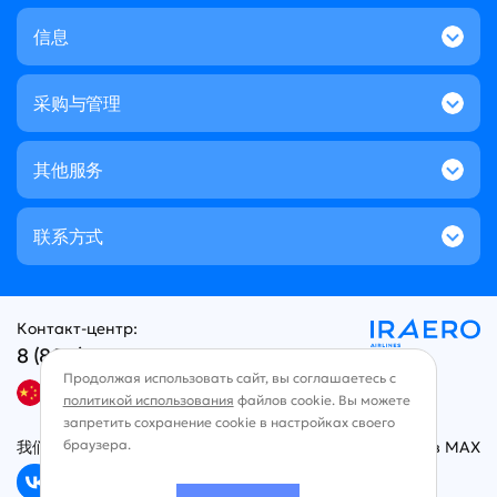
信息
采购与管理
其他服务
联系方式
Контакт-центр:
8 (800) 707-49-96
Продолжая использовать сайт, вы соглашаетесь с
中文
политикой использования
файлов cookie. Вы можете
запретить сохранение cookie в настройках своего
браузера.
我们在社交网络上
Чат в MAX