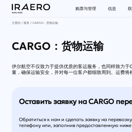
购票与管理
信息
联
主要的
服务
CARGO：货物运输
CARGO：货物运输
伊尔航空不仅致力于提供优质的客运服务，也同样致力于C
量，确保运输安全，并对每一位客户都细致周到。运费将
Оставить заявку на CARGO пере
Обратиться к нам и сделать заявку на перевозку
телефону или, заполнив предоставленную ниже