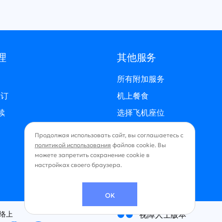
理
其他服务
所有附加服务
预订
机上餐食
续
选择飞机座位
保险
Продолжая использовать сайт, вы соглашаетесь с
политикой использования
файлов cookie. Вы
можете запретить сохранение cookie в
настройках своего браузера.
OK
络上
视障人士版本