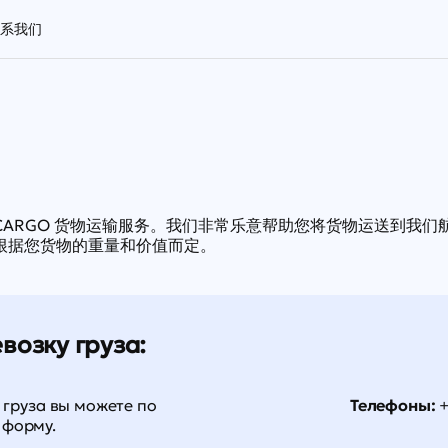
系我们
ARGO 货物运输服务。我们非常乐意帮助您将货物运送到我
根据您货物的重量和价值而定。
возку груза:
 груза вы можете по
Телефоны:
+
 форму.